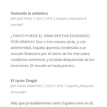
Sorteando la aritmética
por
|
|
José Pérez
Nov 2, 2012
España ¿lista para el
rescate?
¿TANTO PUEDE EL GRAN BERTHA ESGRIMIDO
POR DRAGHI? Dos o tres meses atrás, y con
anterioridad, España aparecía condenada a un
rescate financiero por el cierre de los mercados
crediticios exteriores y la huida despavorida de los
inversores. El rescate se hacía preciso...
El factor Draghi
por
|
|
Xavier Vidal-Folch
Oct 31, 2012
España ¿lista para
el rescate?
Más que probablemente tanto España como la UE