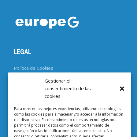
LEGAL
Política de Cookies
Gestionar el
CONTACTO
consentimiento de las
cookies
Parc Científic de Barcelona

Para ofrecer las mejores experiencias, utilizamos tecnologías
Baldiri i Reixac, 4-8, 08028 Barcelona
como las cookies para almacenar y/o acceder a la información
del dispositivo. El consentimiento de estas tecnologías nos
93 403 37 23

permitirá procesar datos como el comportamiento de
navegación o las identificaciones únicas en este sitio. No
Email EuropeG

consentir o retirar el consentimiento, puede afectar