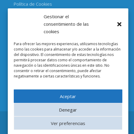
Política de Cookies
Gestionar el
CONTACTO
consentimiento de las
cookies
Parc Científic de Barcelona

Para ofrecer las mejores experiencias, utilizamos tecnologías
Baldiri i Reixac, 4-8, 08028 Barcelona
como las cookies para almacenar y/o acceder a la información
del dispositivo. El consentimiento de estas tecnologías nos
93 403 37 23

permitirá procesar datos como el comportamiento de
navegación o las identificaciones únicas en este sitio. No
Email EuropeG

consentir o retirar el consentimiento, puede afectar
negativamente a ciertas características y funciones.
Email de Prensa

Aceptar
Denegar
Ver preferencias
© 2019 EuropeG. All Rights Reserved | Design by