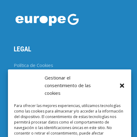
LEGAL
Política de Cookies
Gestionar el
CONTACTO
consentimiento de las
cookies
Parc Científic de Barcelona

Para ofrecer las mejores experiencias, utilizamos tecnologías
Baldiri i Reixac, 4-8, 08028 Barcelona
como las cookies para almacenar y/o acceder a la información
del dispositivo. El consentimiento de estas tecnologías nos
93 403 37 23

permitirá procesar datos como el comportamiento de
navegación o las identificaciones únicas en este sitio. No
Email EuropeG

consentir o retirar el consentimiento, puede afectar