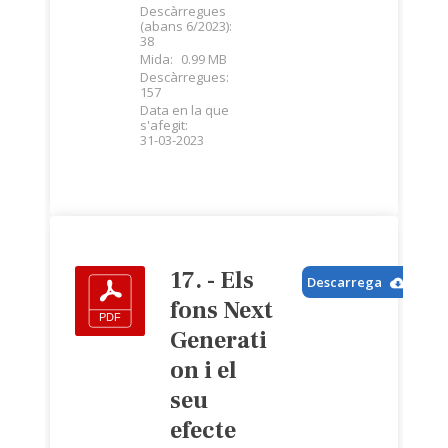
Descàrregues
(abans 6/2023):
38
Mida:
0.99 MB
Descàrregues:
157
Data en la que
s'afegit:
31-03-2023
17. - Els
Descarrega
fons Next
Generati
on i el
seu
efecte