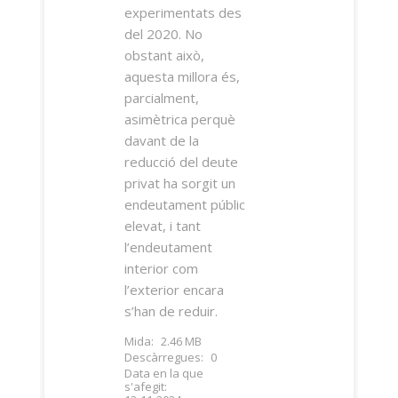
experimentats des
del 2020. No
obstant això,
aquesta millora és,
parcialment,
asimètrica perquè
davant de la
reducció del deute
privat ha sorgit un
endeutament públic
elevat, i tant
l’endeutament
interior com
l’exterior encara
s’han de reduir.
Mida:
2.46 MB
Descàrregues:
0
Data en la que
s'afegit: