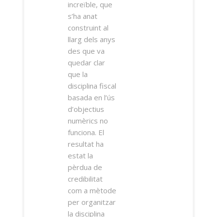
increïble, que
s’ha anat
construint al
llarg dels anys
des que va
quedar clar
que la
disciplina fiscal
basada en l’ús
d’objectius
numèrics no
funciona. El
resultat ha
estat la
pèrdua de
credibilitat
com a mètode
per organitzar
la disciplina