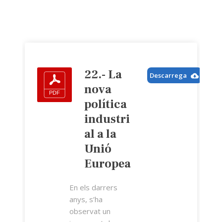
22.- La
Descarrega
nova
política
industri
al a la
Unió
Europea
En els darrers
anys, s’ha
observat un