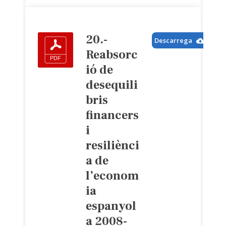
20.-
Descarrega
Reabsorc
ió de
desequili
bris
financers
i
resiliènci
a de
l’econom
ia
espanyol
a 2008-