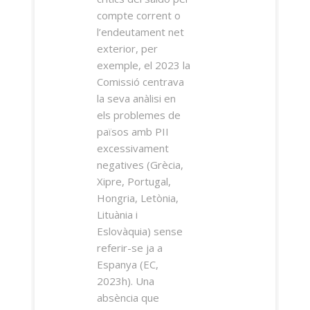
compte corrent o
l’endeutament net
exterior, per
exemple, el 2023 la
Comissió centrava
la seva anàlisi en
els problemes de
països amb PII
excessivament
negatives (Grècia,
Xipre, Portugal,
Hongria, Letònia,
Lituània i
Eslovàquia) sense
referir-se ja a
Espanya (EC,
2023h). Una
absència que