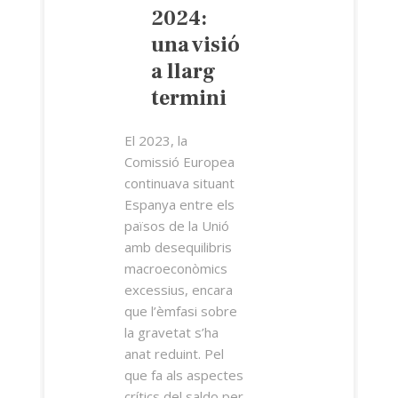
2024:
una visió
a llarg
termini
El 2023, la
Comissió Europea
continuava situant
Espanya entre els
països de la Unió
amb desequilibris
macroeconòmics
excessius, encara
que l’èmfasi sobre
la gravetat s’ha
anat reduint. Pel
que fa als aspectes
crítics del saldo per