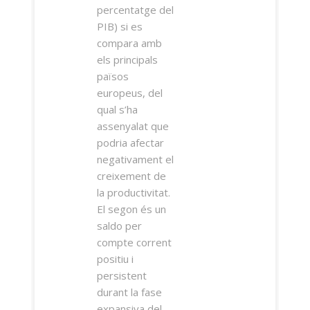
percentatge del
PIB) si es
compara amb
els principals
països
europeus, del
qual s’ha
assenyalat que
podria afectar
negativament el
creixement de
la productivitat.
El segon és un
saldo per
compte corrent
positiu i
persistent
durant la fase
expansiva del