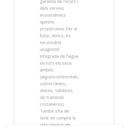
garantia de recurs i
dels serveis
ecosistèmics
queens
proporciona. Per al
futur, doncs, és
necessària
unagestió
integrada de l’aigua
en tots els seus
àmbits
(aigüescontinentals,
subterrànies,
dolces, salobres,
de transiciói
costaneres).
També s’ha de
tenir en compte la
relacióentre els