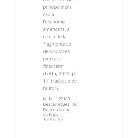
principalment
cap a
l’economia
americana, a
causa de la
fragmentació
dels nostres
mercats
financers”
(Letta, 2024, p.
11; traducció de
l’autor).
Mida:
1.22 MB
Descàrregues:
90
Data en la que
s'afegit:
13-06-2025