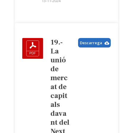
13-11-2024
19.-
Descarrega
La
unió
de
merc
at de
capit
als
dava
nt del
Next