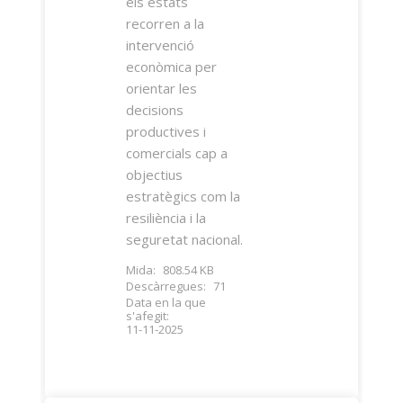
els estats
recorren a la
intervenció
econòmica per
orientar les
decisions
productives i
comercials cap a
objectius
estratègics com la
resiliència i la
seguretat nacional.
Mida:
808.54 KB
Descàrregues:
71
Data en la que
s'afegit:
11-11-2025