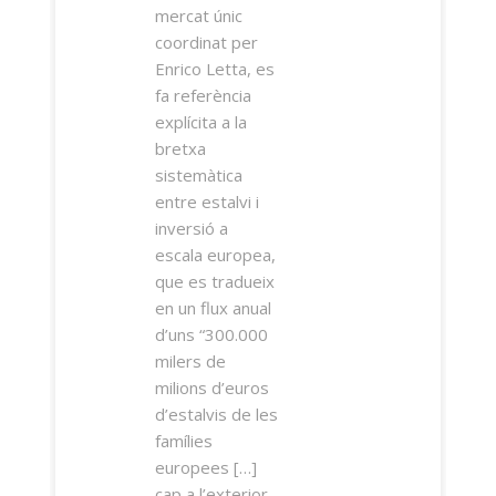
mercat únic
coordinat per
Enrico Letta, es
fa referència
explícita a la
bretxa
sistemàtica
entre estalvi i
inversió a
escala europea,
que es tradueix
en un flux anual
d’uns “300.000
milers de
milions d’euros
d’estalvis de les
famílies
europees […]
cap a l’exterior,