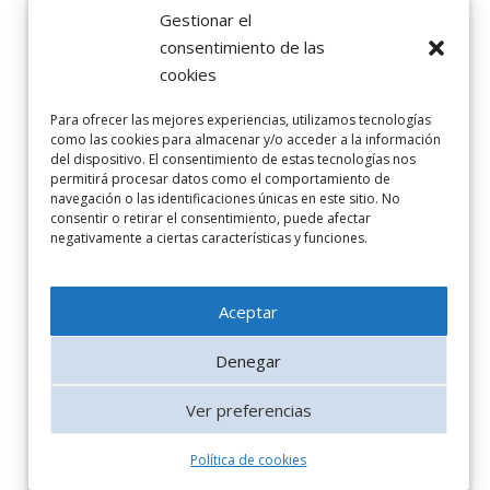
sistemes aquàtics i
Gestionar el
els ecosistemes
consentimiento de las
terrestresque en
cookies
depenen. Aquesta
orientació és la que
Para ofrecer las mejores experiencias, utilizamos tecnologías
como las cookies para almacenar y/o acceder a la información
proposa laDirectiva
del dispositivo. El consentimiento de estas tecnologías nos
2000/60/EC del
permitirá procesar datos como el comportamiento de
Parlament Europeu
navegación o las identificaciones únicas en este sitio. No
consentir o retirar el consentimiento, puede afectar
i delConsell, de 23
negativamente a ciertas características y funciones.
d’octubre de 2000,
per la qual
s’estableixun marc
Aceptar
comunitari
d’actuació en
Denegar
l’àmbit de la
políticad’aigües
Ver preferencias
(DMA) aprovada fa
dos decennis.
Política de cookies