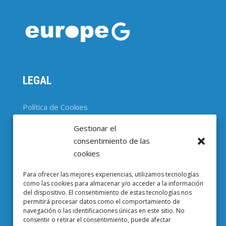
LEGAL
Política de Cookies
Gestionar el
CONTACTO
consentimiento de las
cookies
Parc Científic de Barcelona

Para ofrecer las mejores experiencias, utilizamos tecnologías
Baldiri i Reixac, 4-8, 08028 Barcelona
como las cookies para almacenar y/o acceder a la información
del dispositivo. El consentimiento de estas tecnologías nos
93 403 37 23

permitirá procesar datos como el comportamiento de
navegación o las identificaciones únicas en este sitio. No
Email EuropeG

consentir o retirar el consentimiento, puede afectar