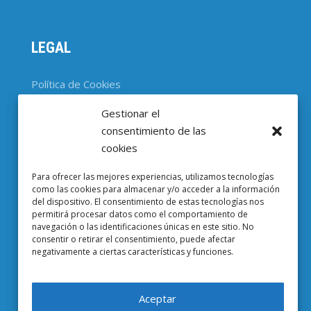
LEGAL
Política de Cookies
Gestionar el
CONTACTO
consentimiento de las
cookies
Parc Científic de Barcelona

Para ofrecer las mejores experiencias, utilizamos tecnologías
Baldiri i Reixac, 4-8, 08028 Barcelona
como las cookies para almacenar y/o acceder a la información
del dispositivo. El consentimiento de estas tecnologías nos
93 403 37 23

permitirá procesar datos como el comportamiento de
navegación o las identificaciones únicas en este sitio. No
Email EuropeG

consentir o retirar el consentimiento, puede afectar
negativamente a ciertas características y funciones.
Email de Prensa

Aceptar