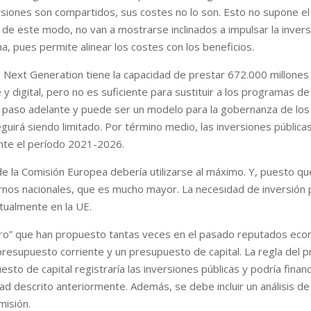
rsiones son compartidos, sus costes no lo son. Esto no supone el
e este modo, no van a mostrarse inclinados a impulsar la inversión
, pues permite alinear los costes con los beneficios.
 Next Generation tiene la capacidad de prestar 672.000 millones 
y digital, pero no es suficiente para sustituir a los programas de
vo paso adelante y puede ser un modelo para la gobernanza de los
uirá siendo limitado. Por término medio, las inversiones públicas
ante el período 2021-2026.
e la Comisión Europea debería utilizarse al máximo. Y, puesto qu
ernos nacionales, que es mucho mayor. La necesidad de inversión p
tualmente en la UE.
e oro” que han propuesto tantas veces en el pasado reputados econ
resupuesto corriente y un presupuesto de capital. La regla del p
esto de capital registraría las inversiones públicas y podría fin
lidad descrito anteriormente. Además, se debe incluir un análisis d
misión.