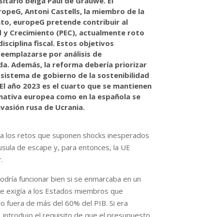
itario belga Paul de Grauwe. El
ropeG, Antoni Castells, la miembro de la
nto, europeG pretende contribuir al
ad y Crecimiento (PEC), actualmente roto
isciplina fiscal. Estos objetivos
eemplazarse por análisis de
da. Además, la reforma debería priorizar
 sistema de gobierno de la sostenibilidad
l año 2023 es el cuarto que se mantienen
rmativa europea como en la española se
nvasión rusa de Ucrania.
te a los retos que suponen shocks inesperados
áusula de escape y, para entonces, la UE
.
dría funcionar bien si se enmarcaba en un
 que exigía a los Estados miembros que
no fuera de más del 60% del PIB. Si era
s, introdujo el requisito de que el presupuesto