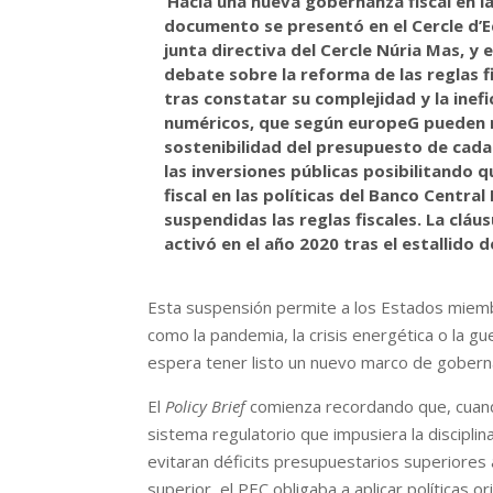
‘Hacia una nueva gobernanza fiscal en l
documento se presentó en el Cercle d’Ec
junta directiva del Cercle Núria Mas, y
debate sobre la reforma de las reglas f
tras constatar su complejidad y la inefi
numéricos, que según europeG pueden re
sostenibilidad del presupuesto de cada
las inversiones públicas posibilitando 
fiscal en las políticas del Banco Centra
suspendidas las reglas fiscales. La cl
activó en el año 2020 tras el estallido
Esta suspensión permite a los Estados miembro
como la pandemia, la crisis energética o la gu
espera tener listo un nuevo marco de goberna
El
Policy Brief
comienza recordando que, cuando
sistema regulatorio que impusiera la discipli
evitaran déficits presupuestarios superiores 
superior, el PEC obligaba a aplicar políticas 