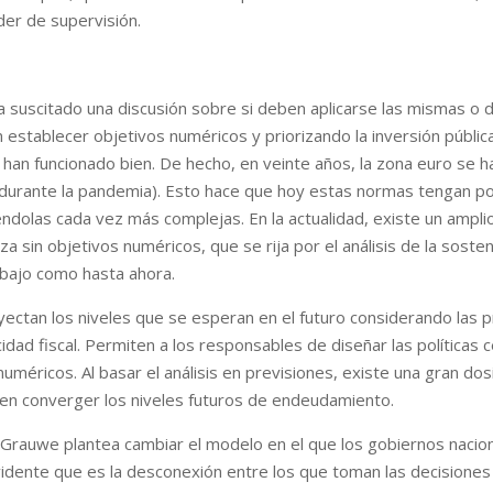
der de supervisión.
 ha suscitado una discusión sobre si deben aplicarse las mismas o
in establecer objetivos numéricos y priorizando la inversión públic
han funcionado bien. De hecho, en veinte años, la zona euro se h
urante la pandemia). Esto hace que hoy estas normas tengan po
dolas cada vez más complejas. En la actualidad, existe un ampli
 sin objetivos numéricos, que se rija por el análisis de la sosten
abajo como hasta ahora.
oyectan los niveles que se esperan en el futuro considerando las p
acidad fiscal. Permiten a los responsables de diseñar las política
numéricos. Al basar el análisis en previsiones, existe una gran do
ben converger los niveles futuros de endeudamiento.
Grauwe plantea cambiar el modelo en el que los gobiernos naciona
idente que es la desconexión entre los que toman las decisiones