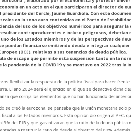
a eurozona”, elaborado por el economista y profesor univers
onomia en un acto en el que participaron el director de eu
 el presidente del Cercle, Jaume Guardiola. Con este docume
iscales en la zona euro contenidas en el Pacto de Estabilid
ciencia del uso de los objetivos numéricos para asegurar la d
sultar contraproducentes e incluso peligrosos, deberían r
 uno de los Estados miembros y de las perspectivas de deu
que puedan financiarse emitiendo deuda e integrar cualquier
l Europeo (BCE), relativas a sus tenencias de deuda pública.
E
áusula de escape que permite esta suspensión tanto en la no
 de la pandemia de la COVID19 y se mantuvo en 2022 tras la i
s flexibilizar la respuesta de la política fiscal para hacer fren
erra. El año 2024 será el ejercicio en el que se desactive dicha cl
nza que corrija los elementos que no han funcionado del anterior
 se creó la eurozona, se pensaba que la unión monetaria solo po
na fiscal a los Estados miembros. Esta opinión dio origen al PEC,
al 3% del PIB y que garantizaran que la ratio de la deuda pública 
orientadas a restituir la ratio de deuda al objetivo del 60%. Ademá