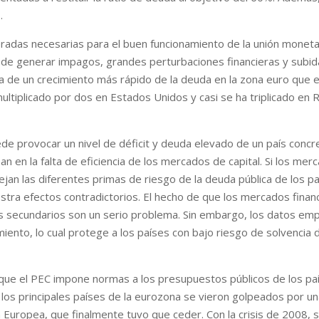
.
eradas necesarias para el buen funcionamiento de la unión moneta
de generar impagos, grandes perturbaciones financieras y subidas
na de un crecimiento más rápido de la deuda en la zona euro que 
ltiplicado por dos en Estados Unidos y casi se ha triplicado en 
de provocar un nivel de déficit y deuda elevado de un país concr
en la falta de eficiencia de los mercados de capital. Si los merc
flejan las diferentes primas de riesgo de la deuda pública de los 
estra efectos contradictorios. El hecho de que los mercados finan
tos secundarios son un serio problema. Sin embargo, los datos em
miento, lo cual protege a los países con bajo riesgo de solvencia 
ue el PEC impone normas a los presupuestos públicos de los país
los principales países de la eurozona se vieron golpeados por u
n Europea, que finalmente tuvo que ceder. Con la crisis de 2008,