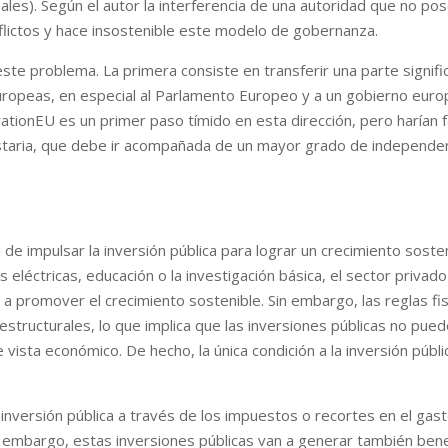
nales). Según el autor la interferencia de una autoridad que no pos
ictos y hace insostenible este modelo de gobernanza.
este problema. La primera consiste en transferir una parte signif
es europeas, en especial al Parlamento Europeo y a un gobierno eur
onEU es un primer paso tímido en esta dirección, pero harían fal
staria, que debe ir acompañada de un mayor grado de independenc
de impulsar la inversión pública para lograr un crecimiento sosten
s eléctricas, educación o la investigación básica, el sector priva
a promover el crecimiento sostenible. Sin embargo, las reglas fisc
tructurales, lo que implica que las inversiones públicas no pued
e vista económico. De hecho, la única condición a la inversión púb
la inversión pública a través de los impuestos o recortes en el gas
in embargo, estas inversiones públicas van a generar también bene