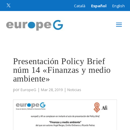
Català
Español
English

Presentación Policy Brief
núm 14 «Finanzas y medio
ambiente»
por
|
|
EuropeG
Mar 28, 2019
Noticias