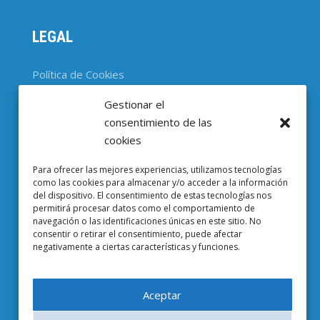
LEGAL
Política de Cookies
Gestionar el
CONTACTO
consentimiento de las
cookies
Parc Científic de Barcelona

Para ofrecer las mejores experiencias, utilizamos tecnologías
Baldiri i Reixac, 4-8, 08028 Barcelona
como las cookies para almacenar y/o acceder a la información
del dispositivo. El consentimiento de estas tecnologías nos
93 403 37 23

permitirá procesar datos como el comportamiento de
navegación o las identificaciones únicas en este sitio. No
Email EuropeG

consentir o retirar el consentimiento, puede afectar
negativamente a ciertas características y funciones.
Email de Prensa

Aceptar