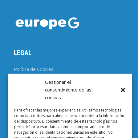
LEGAL
Política de Cookies
Gestionar el
CONTACTO
consentimiento de las
cookies
Parc Científic de Barcelona

Para ofrecer las mejores experiencias, utilizamos tecnologías
Baldiri i Reixac, 4-8, 08028 Barcelona
como las cookies para almacenar y/o acceder a la información
del dispositivo. El consentimiento de estas tecnologías nos
93 403 37 23

permitirá procesar datos como el comportamiento de
navegación o las identificaciones únicas en este sitio. No
Email EuropeG

consentir o retirar el consentimiento, puede afectar