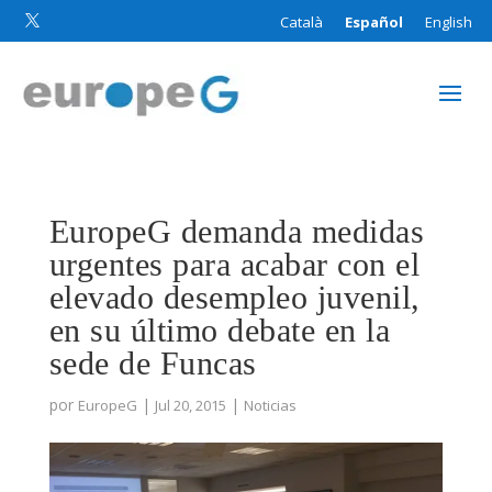
Català
Español
English

EuropeG demanda medidas
urgentes para acabar con el
elevado desempleo juvenil,
en su último debate en la
sede de Funcas
por
|
|
EuropeG
Jul 20, 2015
Noticias