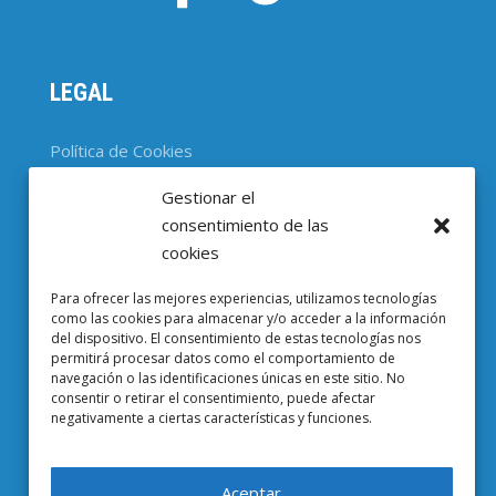
LEGAL
Política de Cookies
Gestionar el
CONTACTO
consentimiento de las
cookies
Parc Científic de Barcelona

Para ofrecer las mejores experiencias, utilizamos tecnologías
Baldiri i Reixac, 4-8, 08028 Barcelona
como las cookies para almacenar y/o acceder a la información
del dispositivo. El consentimiento de estas tecnologías nos
93 403 37 23

permitirá procesar datos como el comportamiento de
navegación o las identificaciones únicas en este sitio. No
Email EuropeG

consentir o retirar el consentimiento, puede afectar
negativamente a ciertas características y funciones.
Email de Prensa

Aceptar