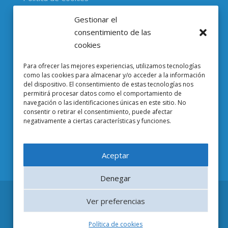
Gestionar el
CONTACTO
consentimiento de las
cookies
Parc Científic de Barcelona

Para ofrecer las mejores experiencias, utilizamos tecnologías
Baldiri i Reixac, 4-8, 08028 Barcelona
como las cookies para almacenar y/o acceder a la información
del dispositivo. El consentimiento de estas tecnologías nos
93 403 37 23

permitirá procesar datos como el comportamiento de
navegación o las identificaciones únicas en este sitio. No
Email EuropeG

consentir o retirar el consentimiento, puede afectar
negativamente a ciertas características y funciones.
Email de Prensa

Aceptar
Denegar
Ver preferencias
© 2019 EuropeG. All Rights Reserved | Design by
Dinamic Comunicació
Política de cookies