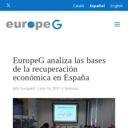
Català
Español
English

EuropeG analiza las bases
de la recuperación
económica en España
por
|
|
EuropeG
Jun 16, 2015
Noticias