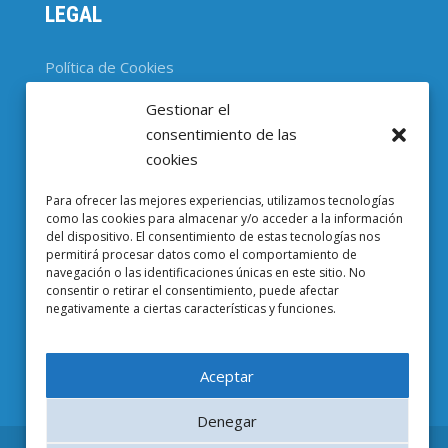
LEGAL
Política de Cookies
Gestionar el
CONTACTO
consentimiento de las
cookies
Parc Científic de Barcelona

Para ofrecer las mejores experiencias, utilizamos tecnologías
Baldiri i Reixac, 4-8, 08028 Barcelona
como las cookies para almacenar y/o acceder a la información
del dispositivo. El consentimiento de estas tecnologías nos
93 403 37 23

permitirá procesar datos como el comportamiento de
navegación o las identificaciones únicas en este sitio. No
Email EuropeG

consentir o retirar el consentimiento, puede afectar
negativamente a ciertas características y funciones.
Email de Prensa

Aceptar
Denegar