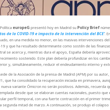
europeG
Policy Brief
Política
presentó hoy en Madrid su
númer
os de la COVID-19 e impacto de la intervención del BCE’
. E
do, en una medida no menor, en las masivas intervenciones del
9 y que ha resultado determinante como sostén de las finanzas 
ntral se acerca y, mientras dura el apoyo, España debería aprove
ecimiento sostenido. Este plan debería profundizar en los cambio
erior y, simultáneamente, reducir el endeudamiento interno y ext
 sede de la Asociación de la prensa de Madrid (APM) por su autor
1, que ha consolidado la recuperación iniciada en primavera, aunq
a nueva variante Ómicron no serán positivos. Además, recuerda q
emplada desde que se elaboran cuentas nacionales, puesto que en
ular perfil temporal, con una fuerte contracción en el primer trim
o la segunda mitad de marzo. A continuación, se produjo el colaps