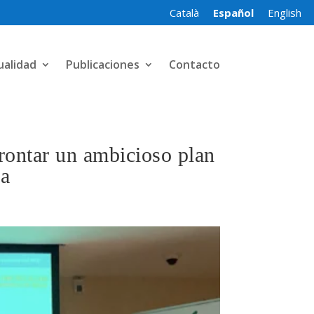
Català
Español
English
ualidad
Publicaciones
Contacto
frontar un ambicioso plan
ña