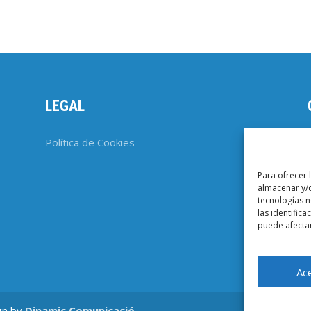
LEGAL
Política de Cookies
Para ofrecer 
almacenar y/o
tecnologías 
las identifica
puede afectar
Ac
gn by
Dinamic Comunicació