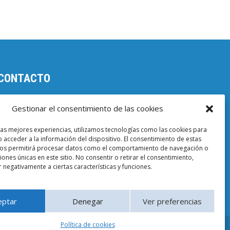
CONTACTO
Parc Científic de Barcelona

Gestionar el consentimiento de las cookies
Baldiri i Reixac, 4-8, 08028 Barcelona
las mejores experiencias, utilizamos tecnologías como las cookies para
93 403 37 23

 acceder a la información del dispositivo. El consentimiento de estas
nos permitirá procesar datos como el comportamiento de navegación o
Email EuropeG
ciones únicas en este sitio. No consentir o retirar el consentimiento,

 negativamente a ciertas características y funciones.
Email de Prensa

eptar
Denegar
Ver preferencias
Política de cookies