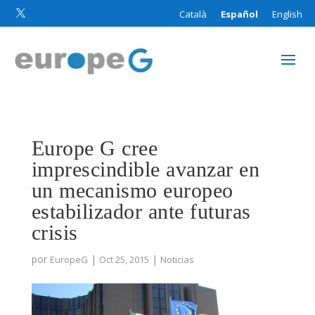
Català
Español
English

Europe G cree
imprescindible avanzar en
un mecanismo europeo
estabilizador ante futuras
crisis
por
|
|
EuropeG
Oct 25, 2015
Noticias