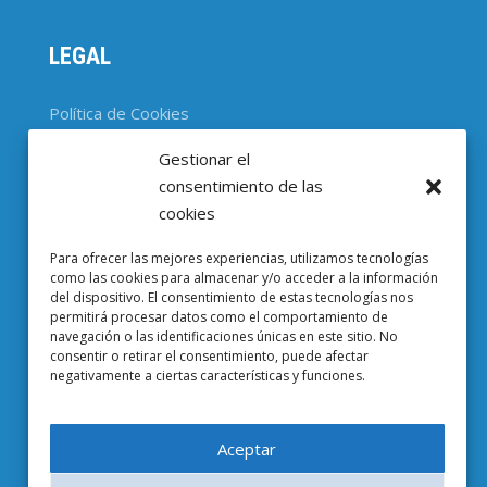
LEGAL
Política de Cookies
Gestionar el
CONTACTO
consentimiento de las
cookies
Parc Científic de Barcelona

Para ofrecer las mejores experiencias, utilizamos tecnologías
Baldiri i Reixac, 4-8, 08028 Barcelona
como las cookies para almacenar y/o acceder a la información
del dispositivo. El consentimiento de estas tecnologías nos
93 403 37 23

permitirá procesar datos como el comportamiento de
navegación o las identificaciones únicas en este sitio. No
Email EuropeG

consentir o retirar el consentimiento, puede afectar
negativamente a ciertas características y funciones.
Email de Prensa

Aceptar