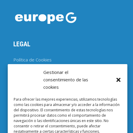
LEGAL
Política de Cookies
Gestionar el
CONTACTO
consentimiento de las
cookies
Parc Científic de Barcelona

Para ofrecer las mejores experiencias, utilizamos tecnologías
Baldiri i Reixac, 4-8, 08028 Barcelona
como las cookies para almacenar y/o acceder a la información
del dispositivo. El consentimiento de estas tecnologías nos
93 403 37 23

permitirá procesar datos como el comportamiento de
navegación o las identificaciones únicas en este sitio. No
Email EuropeG

consentir o retirar el consentimiento, puede afectar
negativamente a ciertas características y funciones.