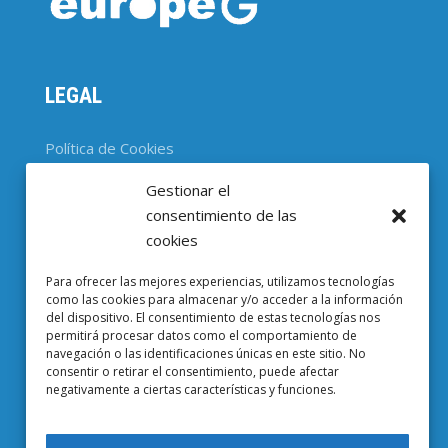
LEGAL
Política de Cookies
Gestionar el
CONTACTO
consentimiento de las
cookies
Parc Científic de Barcelona

Para ofrecer las mejores experiencias, utilizamos tecnologías
Baldiri i Reixac, 4-8, 08028 Barcelona
como las cookies para almacenar y/o acceder a la información
del dispositivo. El consentimiento de estas tecnologías nos
93 403 37 23

permitirá procesar datos como el comportamiento de
navegación o las identificaciones únicas en este sitio. No
Email EuropeG

consentir o retirar el consentimiento, puede afectar
negativamente a ciertas características y funciones.
Email de Prensa
