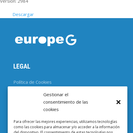
Versión: 2984
Descargar
LEGAL
Política de Cookies
Gestionar el
CONTACTO
consentimiento de las
cookies
Parc Científic de Barcelona

Para ofrecer las mejores experiencias, utilizamos tecnologías
Baldiri i Reixac, 4-8, 08028 Barcelona
como las cookies para almacenar y/o acceder a la información
del dispositivo. El consentimiento de estas tecnologías nos