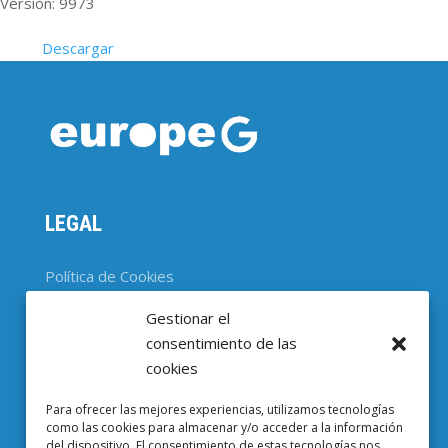
Versión: 9973
Descargar
LEGAL
Política de Cookies
Gestionar el
CONTACTO
consentimiento de las
cookies
Parc Científic de Barcelona

Para ofrecer las mejores experiencias, utilizamos tecnologías
Baldiri i Reixac, 4-8, 08028 Barcelona
como las cookies para almacenar y/o acceder a la información
del dispositivo. El consentimiento de estas tecnologías nos