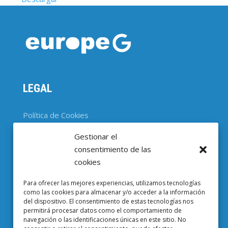
LEGAL
Política de Cookies
Gestionar el
CONTACTO
consentimiento de las
cookies
Parc Científic de Barcelona

Para ofrecer las mejores experiencias, utilizamos tecnologías
Baldiri i Reixac, 4-8, 08028 Barcelona
como las cookies para almacenar y/o acceder a la información
del dispositivo. El consentimiento de estas tecnologías nos
93 403 37 23

permitirá procesar datos como el comportamiento de
navegación o las identificaciones únicas en este sitio. No
Email EuropeG
