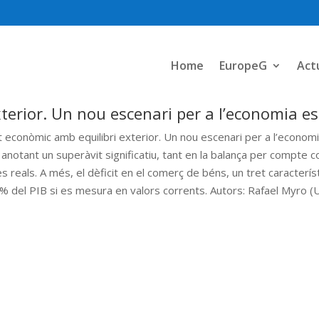
Home
EuropeG
Act
terior. Un nou escenari per a l’economia e
t econòmic amb equilibri exterior. Un nou escenari per a l’econo
 anotant un superàvit significatiu, tant en la balança per compte c
reals. A més, el dèficit en el comerç de béns, un tret caracterí
1,9 % del PIB si es mesura en valors corrents. Autors: Rafael Myro