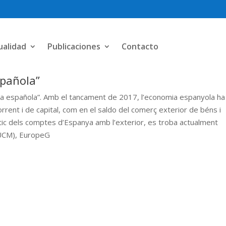
ualidad
Publicaciones
Contacto
spañola”
mia española”. Amb el tancament de 2017, l’economia espanyola ha
orrent i de capital, com en el saldo del comerç exterior de béns i
stic dels comptes d’Espanya amb l’exterior, es troba actualment
 (UCM), EuropeG