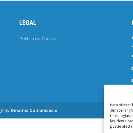
LEGAL
Política de Cookies
Para ofrecer 
gn by
Dinamic Comunicació
almacenar y/o
tecnologías 
las identifica
puede afectar