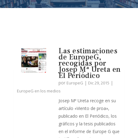
Las estimaciones
de EuropeG,
recogidas por
Josep Mª Ureta en
El Periódico
por
|
|
EuropeG
Dic 29, 2015
EuropeG en los medios
Josep Mª Ureta recoge en su
artículo «Viento de proa»,
publicado en El Periódico, los
gráficos y la tesis publicados
en el informe de Europe G que